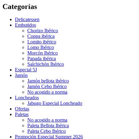
Categorías
Delicatessen
Embutidos
Chorizo Ibérico
Coppa ibérica
Lomito ibérico
Lomo Ibérico
Morcón Ibérico
Papada ibérica
Salchichón Ibérico
Especial 5J
Jamón
Jamón bellota ibérico
Jamón Cebo Ibérico
No acogido a norma
Loncheados
Jabugo Especial Loncheado
Ofertas
Paletas
No acogido a norma
Paleta Bellota Ibérica
Paleta Cebo Ibérico
Promoción Especial Summer 2026