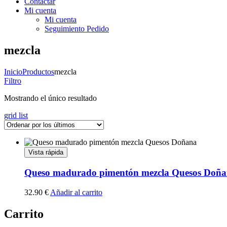
Contactar
Mi cuenta
Mi cuenta
Seguimiento Pedido
mezcla
Inicio
Productos
mezcla
Filtro
Mostrando el único resultado
grid
list
Vista rápida
Queso madurado pimentón mezcla Quesos Doñ
32.90
€
Añadir al carrito
Carrito