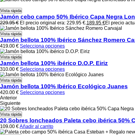
Vista rápida
Jamón cebo campo 50% Ibérico Capa Negra Lo
229.95
€
El precio original era: 229.95 €.
189.95
€
El precio actu
Vista rápida
Jamón bellota 100% Ibérico Sánchez Romero Car
419.00
€
Selecciona opciones
Vista rápida
Jamón bellota 100% ibérico D.O.P. Eiriz
310.00
€
Selecciona opciones
Vista rápida
Jamón bellota 100% Ibérico Ecológico Juanes
420.00
€
Selecciona opciones
Anterior
Siguiente
Vista rápida
20 Sobres loncheados Paleta cebo ibérica 50% C
109.00
€
Añadir al carrito