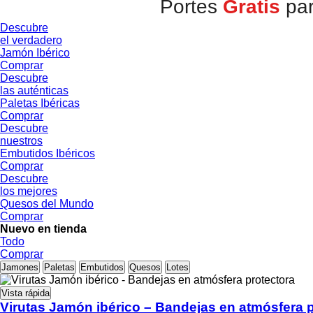
Portes
Gratis
par
Descubre
el verdadero
Jamón Ibérico
Comprar
Descubre
las auténticas
Paletas Ibéricas
Comprar
Descubre
nuestros
Embutidos Ibéricos
Comprar
Descubre
los mejores
Quesos del Mundo
Comprar
Nuevo en tienda
Todo
Comprar
Jamones
Paletas
Embutidos
Quesos
Lotes
Vista rápida
Virutas Jamón ibérico – Bandejas en atmósfera 