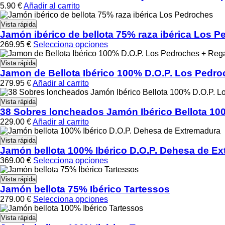
5.90
€
Añadir al carrito
Vista rápida
Jamón ibérico de bellota 75% raza ibérica Los 
269.95
€
Selecciona opciones
Vista rápida
Jamon de Bellota Ibérico 100% D.O.P. Los Pedro
279.95
€
Añadir al carrito
Vista rápida
38 Sobres loncheados Jamón Ibérico Bellota 100
229.00
€
Añadir al carrito
Vista rápida
Jamón bellota 100% Ibérico D.O.P. Dehesa de E
369.00
€
Selecciona opciones
Vista rápida
Jamón bellota 75% Ibérico Tartessos
279.00
€
Selecciona opciones
Vista rápida